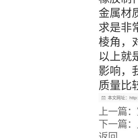
金属材
求是非
棱角，
以上就
影响，
质量比
本文网址：
htt
上一篇：
下一篇：
返回