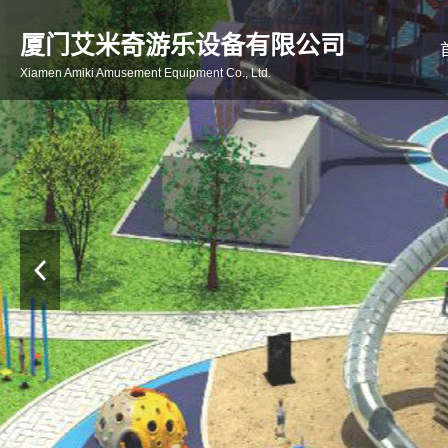
厦门艾米奇游乐设备有限公司
Xiamen Amiki Amusement Equipment Co., Ltd.